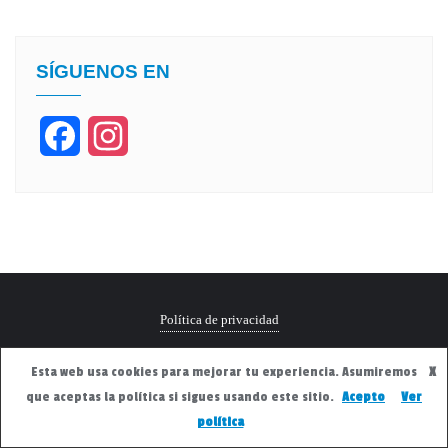
SÍGUENOS EN
Facebook
Instagram
Política de privacidad
Copyright ©2026 . Todos los derechos reservados.
Desarrollado por
Esta web usa cookies para mejorar tu experiencia. Asumiremos
X
WordPress
&
Diseñado por
Bizberg Themes
que aceptas la política si sigues usando este sitio.
Acepto
Ver
política